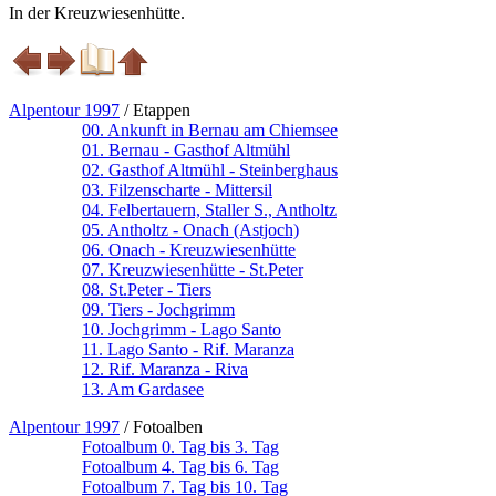
In der Kreuzwiesenhütte.
Alpentour 1997
/ Etappen
00. Ankunft in Bernau am Chiemsee
01. Bernau - Gasthof Altmühl
02. Gasthof Altmühl - Steinberghaus
03. Filzenscharte - Mittersil
04. Felbertauern, Staller S., Antholtz
05. Antholtz - Onach (Astjoch)
06. Onach - Kreuzwiesenhütte
07. Kreuzwiesenhütte - St.Peter
08. St.Peter - Tiers
09. Tiers - Jochgrimm
10. Jochgrimm - Lago Santo
11. Lago Santo - Rif. Maranza
12. Rif. Maranza - Riva
13. Am Gardasee
Alpentour 1997
/ Fotoalben
Fotoalbum 0. Tag bis 3. Tag
Fotoalbum 4. Tag bis 6. Tag
Fotoalbum 7. Tag bis 10. Tag