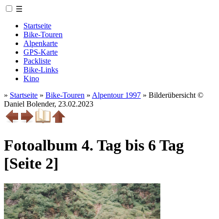
☰
Startseite
Bike-Touren
Alpenkarte
GPS-Karte
Packliste
Bike-Links
Kino
»
Startseite
»
Bike-Touren
»
Alpentour 1997
»
Bilderübersicht
©
Daniel Bolender
,
23.02.2023
Fotoalbum 4. Tag bis 6 Tag
[Seite 2]