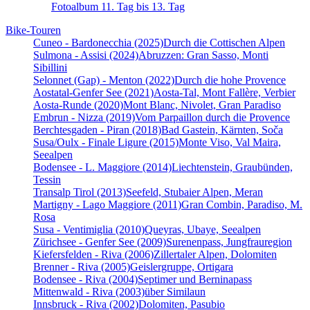
Fotoalbum 11. Tag bis 13. Tag
Bike-Touren
Cuneo - Bardonecchia (2025)
Durch die Cottischen Alpen
Sulmona - Assisi (2024)
Abruzzen: Gran Sasso, Monti
Sibillini
Selonnet (Gap) - Menton (2022)
Durch die hohe Provence
Aostatal-Genfer See (2021)
Aosta-Tal, Mont Fallère, Verbier
Aosta-Runde (2020)
Mont Blanc, Nivolet, Gran Paradiso
Embrun - Nizza (2019)
Vom Parpaillon durch die Provence
Berchtesgaden - Piran (2018)
Bad Gastein, Kärnten, Soča
Susa/Oulx - Finale Ligure (2015)
Monte Viso, Val Maira,
Seealpen
Bodensee - L. Maggiore (2014)
Liechtenstein, Graubünden,
Tessin
Transalp Tirol (2013)
Seefeld, Stubaier Alpen, Meran
Martigny - Lago Maggiore (2011)
Gran Combin, Paradiso, M.
Rosa
Susa - Ventimiglia (2010)
Queyras, Ubaye, Seealpen
Zürichsee - Genfer See (2009)
Surenenpass, Jungfrauregion
Kiefersfelden - Riva (2006)
Zillertaler Alpen, Dolomiten
Brenner - Riva (2005)
Geislergruppe, Ortigara
Bodensee - Riva (2004)
Septimer und Berninapass
Mittenwald - Riva (2003)
über Similaun
Innsbruck - Riva (2002)
Dolomiten, Pasubio